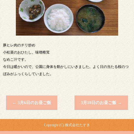
豚ヒレ肉のチリ炒め
小松菜のおひたし、味噌椎茸
なめこ汁です。
今日は暖かいので、公園に身体を動かしにいきました。よく日の当たる桜のつ
ぼみがふっくらしていました。
←
3月6日のお昼ご飯
3月10日のお昼ご飯
→
Copyright (C) 株式会社たすき